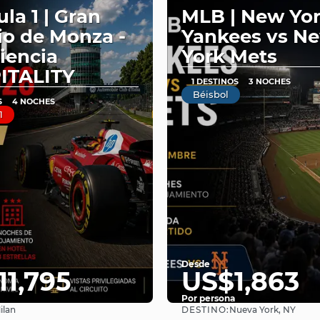
la 1 | Gran
MLB | New Yo
o de Monza -
Yankees vs N
iencia
York Mets
ITALITY
1 DESTINOS
3 NOCHES
Béisbol
S
4 NOCHES
1
Desde
11,795
US$1,863
Por persona
DESTINO:
ilan
Nueva York, NY
Ver
Ver