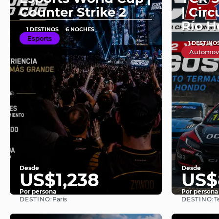
Counter Strike 2
| Cir
Río 
1 DESTINOS
6 NOCHES
Esports
1 DESTINO
Automov
Desde
Desde
US$1,238
US$
Por persona
Por persona
DESTINO:
DESTINO:
París
T
Ver