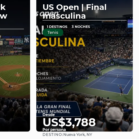
rk
US Open | Final
ew
masculina
1 DESTINOS
3 NOCHES
Tenis
Desde
US$3,788
Por persona
DESTINO:
Nueva York, NY
Ver