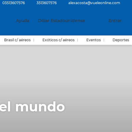
03513607576
3513607576
alexacosta@vueleonline.com
Ayuda
Dólar Estadounidense
Entrar
Brasil c/ aéreos
Exóticos c/ aéreos
Eventos
Deportes
 el mundo