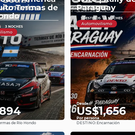
cuito Termas de
Paraguay
Hondo
1 DESTINOS
3 NOCHES
Automovilismo
S
3 NOCHES
ilismo
Desde
894
US$1,656
Por persona
DESTINO:
ermas de Río Hondo
Encarnación
Ver
Ver