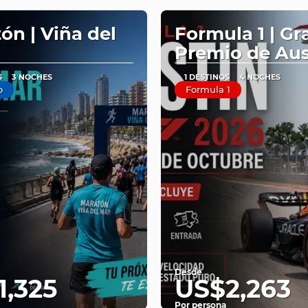
ón | Viña del
Formula 1 | Gr
Premio de Aus
S
3 NOCHES
1 DESTINOS
4 NOCHES
o
Formula 1
Desde
1,325
US$2,263
Por persona