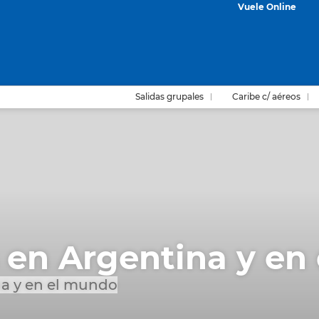
Vuele Online
Salidas grupales
Caribe c/ aéreos
 en Argentina y en
a y en el mundo