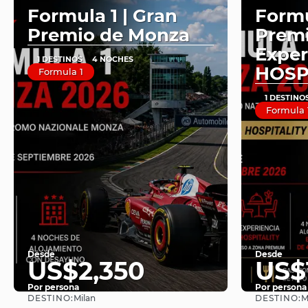
Formula 1 | Gran
Formu
Premio de Monza
Premi
Exper
1 DESTINOS
4 NOCHES
HOSP
Formula 1
1 DESTINO
Formula 
Desde
Desde
US$2,350
US$
Por persona
Por persona
DESTINO:
DESTINO:
Milan
M
Ver