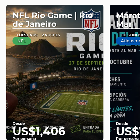
NFL Rio Game | Rio
Marat
de Janeiro
Mar
1 DESTINOS
2 NOCHES
1 DESTINO
NFL
Atletism
Desde
Desde
US$1,406
US$
Por persona
Por persona