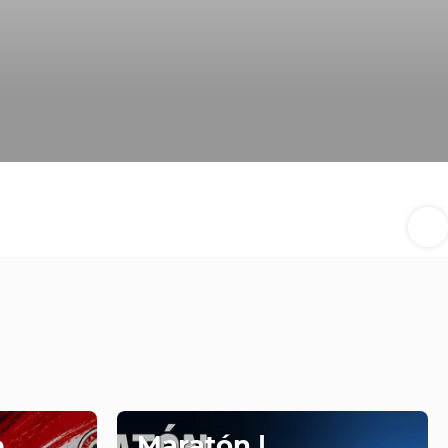
e
Maratón |