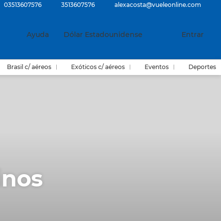
03513607576
3513607576
alexacosta@vueleonline.com
Ayuda
Dólar Estadounidense
Entrar
Brasil c/ aéreos
Exóticos c/ aéreos
Eventos
Deportes
inos