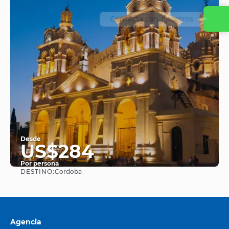
Contacta con nosotros
Desde
US$284
Por persona
DESTINO:
Cordoba
Ver
Agencia