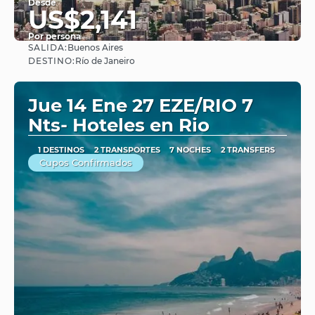
Desde
US$2,141
Por persona
SALIDA:
Buenos Aires
Ver
DESTINO:
Río de Janeiro
Jue 14 Ene 27 EZE/RIO 7
Nts- Hoteles en Rio
1 DESTINOS
2 TRANSPORTES
7 NOCHES
2 TRANSFERS
Cupos Confirmados