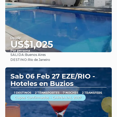
Desde
US$1,025
Por persona
SALIDA:
Buenos Aires
Ver
DESTINO:
Río de Janeiro
Sab 06 Feb 27 EZE/RIO -
Hoteles en Buzios
1 DESTINOS
2 TRANSPORTES
7 NOCHES
2 TRANSFERS
Cupos Confirmados - CARNAVAL 2027