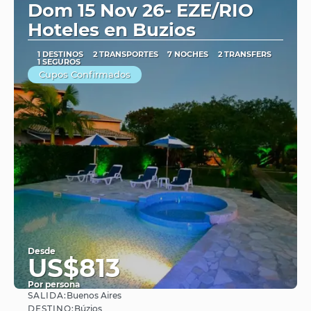
Dom 15 Nov 26- EZE/RIO
Hoteles en Buzios
1 DESTINOS
2 TRANSPORTES
7 NOCHES
2 TRANSFERS
1 SEGUROS
Cupos Confirmados
Desde
US$813
Por persona
SALIDA:
Buenos Aires
Ver
DESTINO:
Búzios