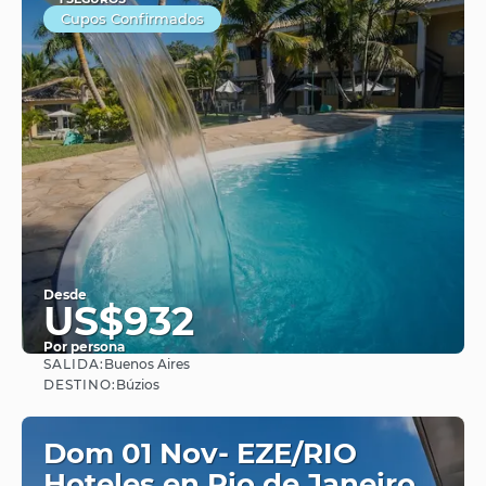
Cupos Confirmados
Desde
US$932
Por persona
SALIDA:
Buenos Aires
Ver
DESTINO:
Búzios
Dom 01 Nov- EZE/RIO
Hoteles en Rio de Janeiro