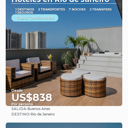
1 DESTINOS
2 TRANSPORTES
7 NOCHES
2 TRANSFERS
1 SEGUROS
Cupos Confirmados
Desde
US$838
Por persona
SALIDA:
Buenos Aires
Ver
DESTINO:
Río de Janeiro