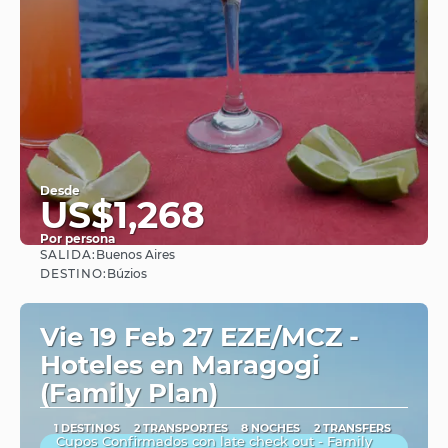
Desde
US$1,268
Por persona
SALIDA:
Buenos Aires
Ver
DESTINO:
Búzios
Vie 19 Feb 27 EZE/MCZ -
Hoteles en Maragogi
(Family Plan)
1 DESTINOS
2 TRANSPORTES
8 NOCHES
2 TRANSFERS
Cupos Confirmados con late check out - Family