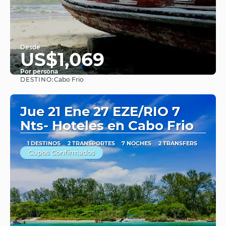
Desde
US$1,069
Por persona
DESTINO:
Cabo Frio
Ver
Jue 21 Ene 27 EZE/RIO 7
Nts- Hoteles en Cabo Frio
1 DESTINOS
2 TRANSPORTES
7 NOCHES
2 TRANSFERS
Cupos Confirmados