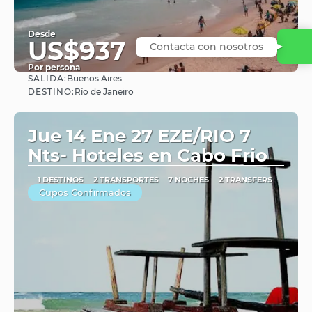
Desde
US$937
Contacta con nosotros
Por persona
SALIDA:
Buenos Aires
Ver
DESTINO:
Río de Janeiro
Jue 14 Ene 27 EZE/RIO 7
Nts- Hoteles en Cabo Frio
1 DESTINOS
2 TRANSPORTES
7 NOCHES
2 TRANSFERS
Cupos Confirmados