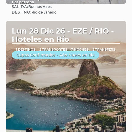
Por persona
SALIDA:
Buenos Aires
Ver
DESTINO:
Río de Janeiro
Lun 28 Dic 26 - EZE / RIO -
Hoteles en Río
1 DESTINOS
2 TRANSPORTES
7 NOCHES
2 TRANSFERS
Cupos Confirmados - Año Nuevo en Rio