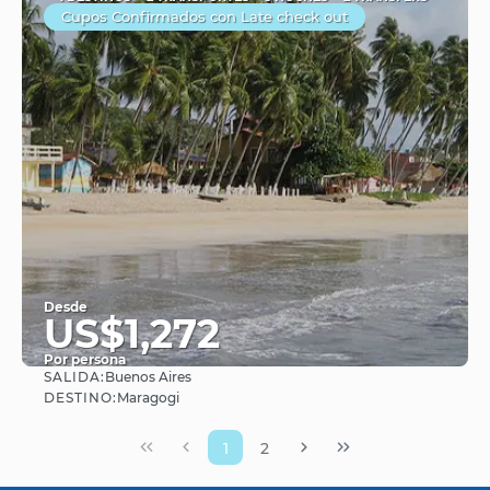
Cupos Confirmados con Late check out
Desde
US$1,272
Por persona
SALIDA:
Buenos Aires
Ver
DESTINO:
Maragogi
1
2