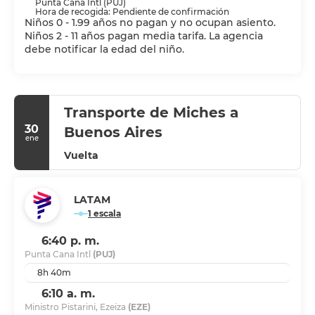
Punta Cana Intl (PUJ)
Hora de recogida: Pendiente de confirmación
Niños 0 - 1.99 años no pagan y no ocupan asiento.
Niños 2 - 11 años pagan media tarifa. La agencia
debe notificar la edad del niño.
Transporte de Miches a
30
Buenos Aires
ene
Vuelta
LATAM
1 escala
6:40 p. m.
Punta Cana Intl
(PUJ)
8h 40m
6:10 a. m.
Ministro Pistarini, Ezeiza
(EZE)