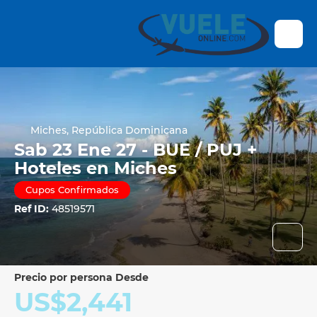
Miches, República Dominicana
Sab 23 Ene 27 - BUE / PUJ +
Hoteles en Miches
Cupos Confirmados
Ref ID:
48519571
precio por persona Desde
US$2,441