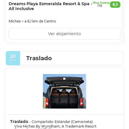
Muy bueno
Dreams Playa Esmeralda Resort & Spa -
S
8,3
178
All Inclusive
A
Miches > a 6,1 km de Centro
M
Ver alojamiento
30
Traslado
ene
Traslado
- Compartido: Estándar (Camioneta)
Viva Miches By Wyndham, A Trademark Resort