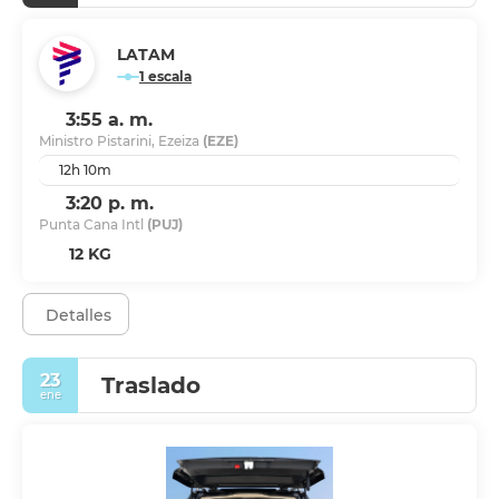
LATAM
1 escala
3:55 a. m.
Ministro Pistarini, Ezeiza
(EZE)
12h 10m
3:20 p. m.
Punta Cana Intl
(PUJ)
12 KG
Detalles
23
Traslado
ene